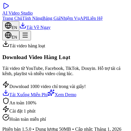
AI Video Studio
Trang Chủ
Tính Năng
Bảng Giá
Nhiệm Vụ
API
Liên Hệ
Tải Về Ngay
EN
EN
Tải video hàng loạt
Download Video
Hàng Loạt
Tải video từ YouTube, Facebook, TikTok, Douyin. Hỗ trợ tải cả
kênh, playlist và nhiều video cùng lúc.
Download 1000 video chỉ trong vài giây!
Tải Xuống Miễn Phí
Xem Demo
An toàn 100%
Cài đặt 1 phút
Hoàn toàn miễn phí
Phiên bản 1.5.0 • Dung lượng 50MB • Cập nhật: Tháng 1, 2026